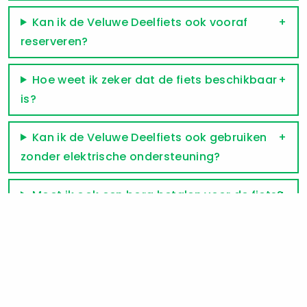
Kan ik de Veluwe Deelfiets ook vooraf
reserveren?
Hoe weet ik zeker dat de fiets beschikbaar
is?
Kan ik de Veluwe Deelfiets ook gebruiken
zonder elektrische ondersteuning?
Moet ik ook een borg betalen voor de fiets?
Ik wil graag een helm gebruiken, is deze ook
te huur?