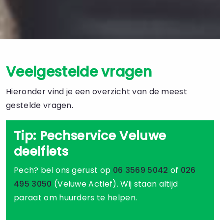
Veelgestelde vragen
Hieronder vind je een overzicht van de meest
gestelde vragen.
Tip: Pechservice Veluwe
deelfiets
Pech? bel ons gerust op
06 3569 5042
of
026
495 3050
(Veluwe Actief). Wij staan altijd
paraat om huurders te helpen.