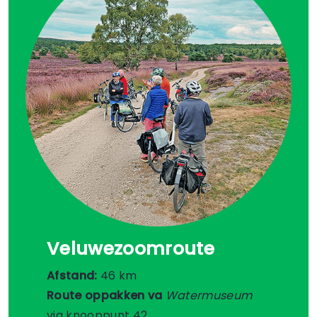
Veluwezoomroute
Afstand:
46 km
Route oppakken va
Watermuseum
via knooppunt 42