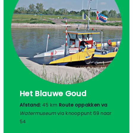
Het Blauwe Goud
Afstand:
45 km
Route oppakken va
Watermuseum
via knooppunt 69 naar
54