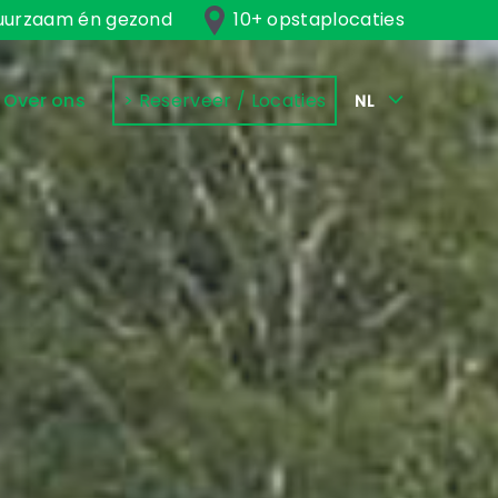
uurzaam én gezond
10+ opstaplocaties
Over ons
> Reserveer / Locaties
NL