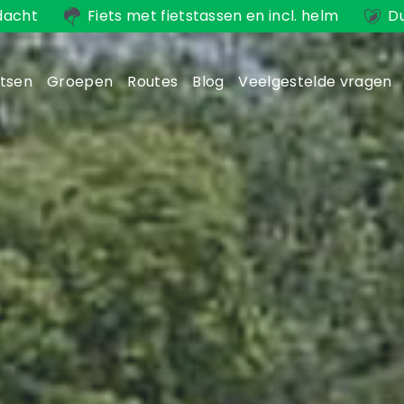
dacht
Fiets met fietstassen en incl. helm
D
etsen
Groepen
Routes
Blog
Veelgestelde vragen