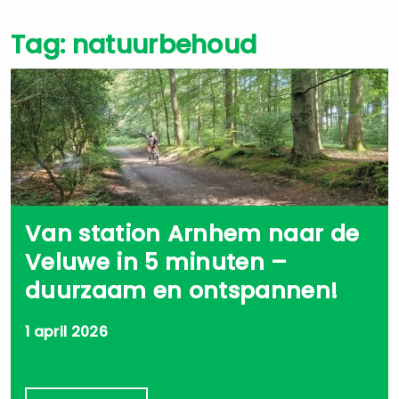
Tag:
natuurbehoud
Van station Arnhem naar de
Veluwe in 5 minuten –
duurzaam en ontspannen!
1 april 2026