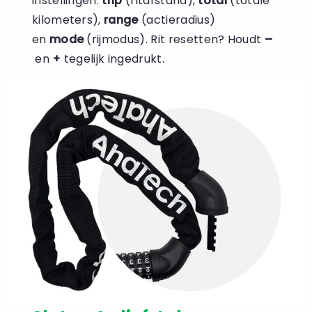
instellingen:
trip
(ritafstand),
total
(totale
kilometers),
range
(actieradius)
en
mode
(rijmodus). Rit resetten? Houdt
–
en
+
tegelijk ingedrukt.