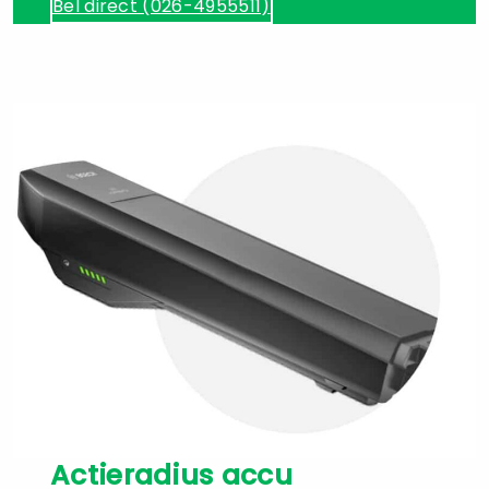
Bel direct (026-4955511)
Actieradius accu